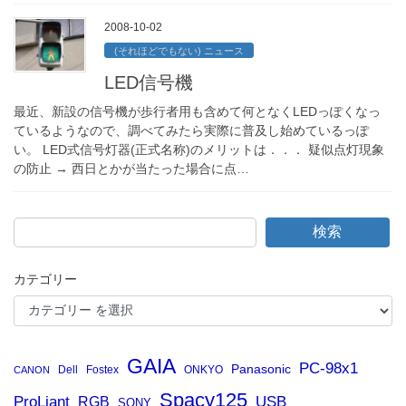
2008-10-02
(それほどでもない) ニュース
LED信号機
最近、新設の信号機が歩行者用も含めて何となくLEDっぽくなっ
ているようなので、調べてみたら実際に普及し始めているっぽ
い。 LED式信号灯器(正式名称)のメリットは．．． 疑似点灯現象
の防止 → 西日とかが当たった場合に点…
検索
カテゴリー
GAIA
PC-98x1
Panasonic
Dell
Fostex
ONKYO
CANON
Spacy125
ProLiant
RGB
USB
SONY