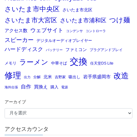
さいたま市中央区
さいたま市北区
つけ麺
さいたま市大宮区
さいたま市浦和区
ウェブサイト
アクセス数
コンデンサ
コントローラ
スピーカー
デジタルオーディオプレイヤー
ハードディスク
ファミコン
プラグアンドプレイ
バッテリー
交換
ラーメン
メモリ
中華そば
任天堂DS Lite
修理
改造
岩手県盛岡市
北米
吸出し
分解
吉野家
出力
自作
買換え
購入
海外出張
電源
アーカイブ
アクセスカウンタ