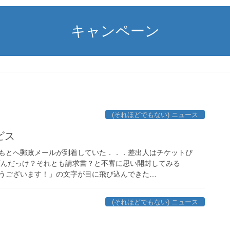
キャンペーン
(それほどでもない) ニュース
ビス
もとへ郵政メールが到着していた．．．差出人はチケットぴ
頼んだっけ？それとも請求書？と不審に思い開封してみる
うございます！」の文字が目に飛び込んできた…
(それほどでもない) ニュース