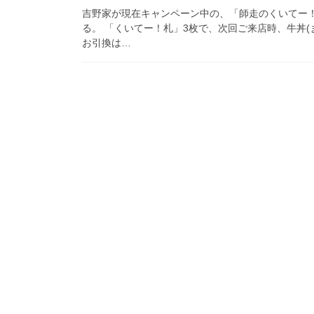
吉野家が現在キャンペーン中の、「師走のくいてー
る。 「くいてー！札」3枚で、次回ご来店時、牛丼(
お引換は…