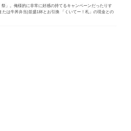
！祭」。俺様的に非常に好感の持てるキャンペーンだったりす
または牛丼弁当)並盛1杯とお引換 「くいてー！札」の現金との