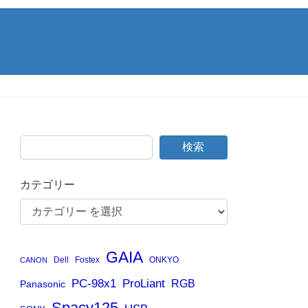
検索
カテゴリー
GAIA
Dell
Fostex
ONKYO
CANON
PC-98x1
ProLiant
RGB
Panasonic