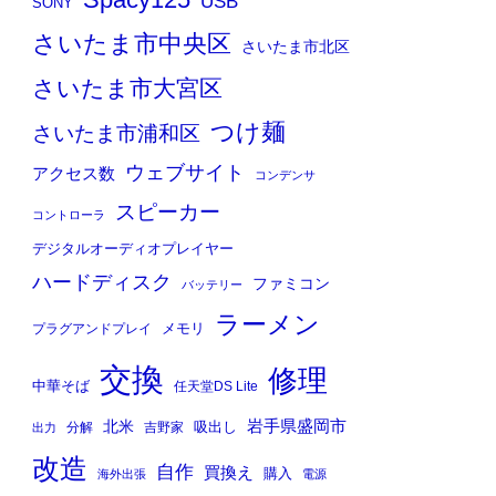
Spacy125
USB
SONY
さいたま市中央区
さいたま市北区
さいたま市大宮区
つけ麺
さいたま市浦和区
ウェブサイト
アクセス数
コンデンサ
スピーカー
コントローラ
デジタルオーディオプレイヤー
ハードディスク
ファミコン
バッテリー
ラーメン
メモリ
プラグアンドプレイ
交換
修理
中華そば
任天堂DS Lite
岩手県盛岡市
北米
吸出し
分解
吉野家
出力
改造
自作
買換え
購入
海外出張
電源